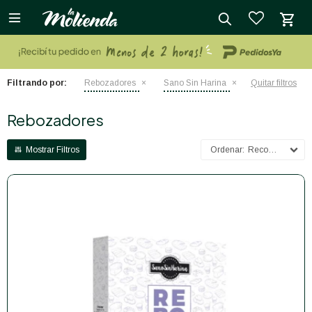

close
Filtrando por:
Rebozadores
Sano Sin Harina
Quitar filtros
Rebozadores
Recomendados