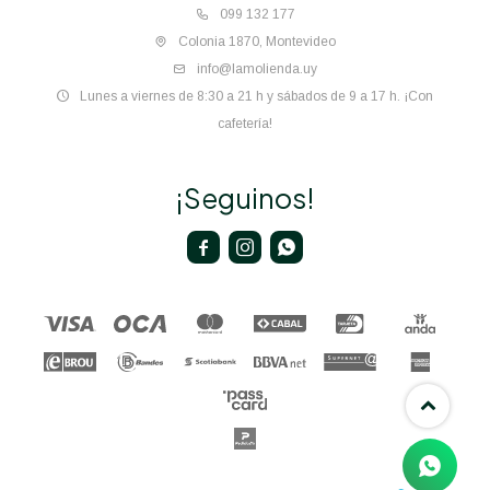
099 132 177
Colonia 1870, Montevideo
info@lamolienda.uy
Lunes a viernes de 8:30 a 21 h y sábados de 9 a 17 h. ¡Con
cafetería!
¡Seguinos!


