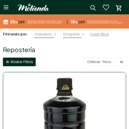

close
Filtrando por:
Repostería
Emigrante
Quitar filtros
Repostería
Recomendados