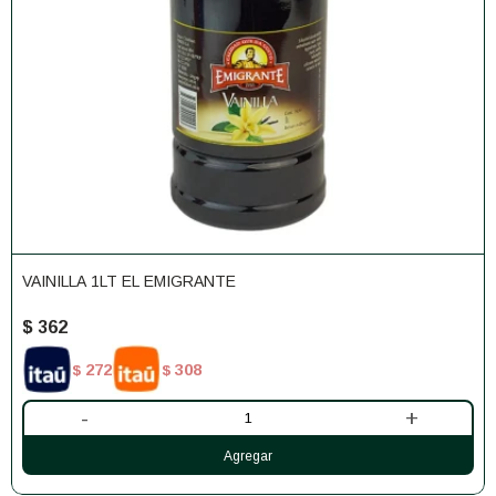
VAINILLA 1LT EL EMIGRANTE
$
362
272
308
$
$
-
+