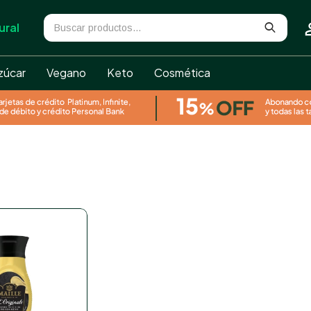
ural
zúcar
Vegano
Keto
Cosmética