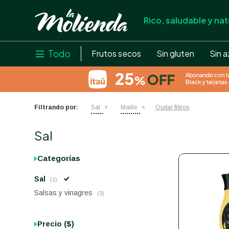
Rico, saludable y nat
store
close
local_shipping
Todo

Frutos secos
Sin gluten
Sin a
credit_card
help
Filtrando por:
Sal
Maille
Quitar filtros
Sal
Categorías
Sal
(1)
Salsas y vinagres
(3)
Precio
($)