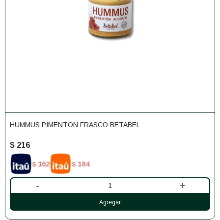
HUMMUS PIMENTON FRASCO BETABEL
$
216
162
184
$
$
-
+