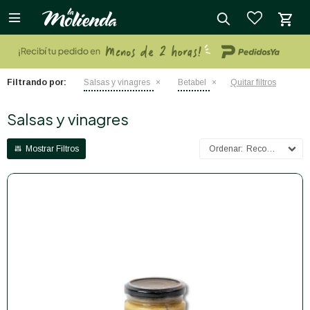

close
Filtrando por:
Salsas y vinagres
Betabel
Quitar filtros
Salsas y vinagres
Recomendados