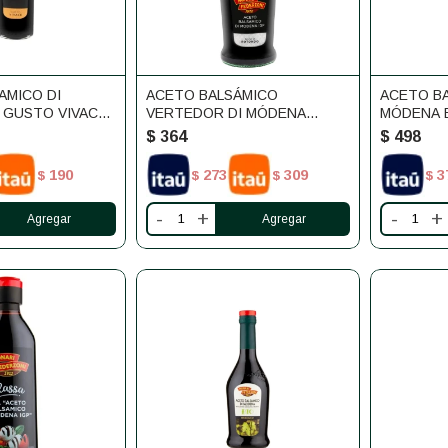
AMICO DI
ACETO BALSÁMICO
ACETO BA
 GUSTO VIVACE
VERTEDOR DI MÓDENA
MÓDENA B
250ML
$
364
$
498
190
273
309
3
$
$
$
$
-
+
-
+