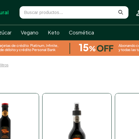
ural
zúcar
Vegano
Keto
Cosmética
iltros