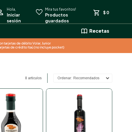
$
0
Recetas
8 artículos
Recomendados