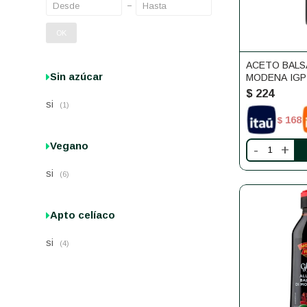
OK
ACETO BALS
Sin azúcar
MODENA IGP
250ML
$
224
si
(1)
168
$
Vegano
-
+
si
(6)
Apto celíaco
si
(4)