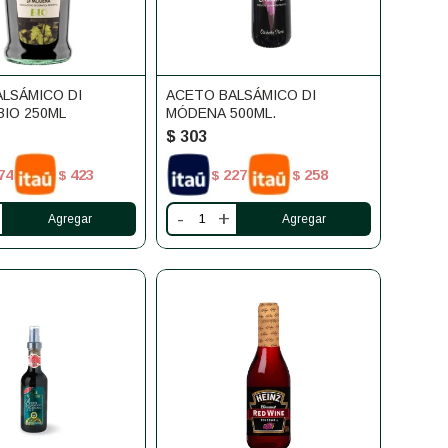
LSÁMICO DI
ACETO BALSÁMICO DI
IO 250ML
MÓDENA 500ML.
$
303
74
423
227
258
$
$
$
-
+