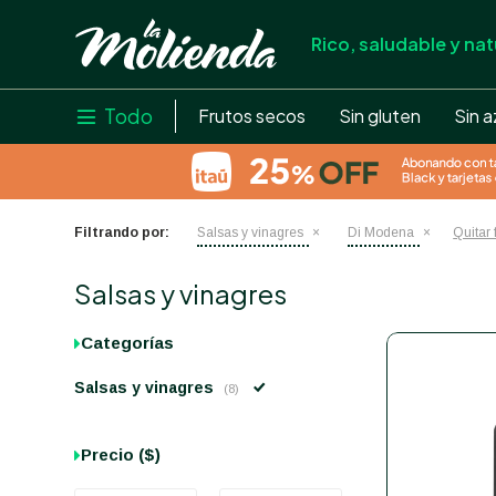
Rico, saludable y nat
store
close
local_shipping
Todo

Frutos secos
Sin gluten
Sin a
credit_card
help
Filtrando por:
Salsas y vinagres
Di Modena
Quitar f
Salsas y vinagres
Categorías
Salsas y vinagres
(8)
Precio
($)