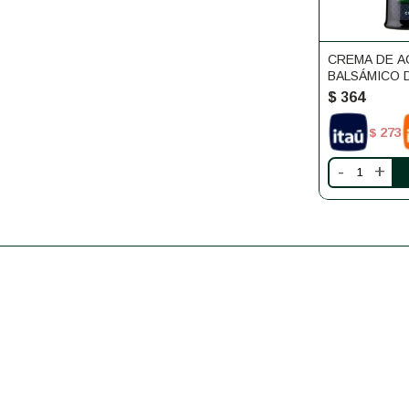
CREMA DE 
BALSÁMICO 
250ML
$
364
273
$
-
+