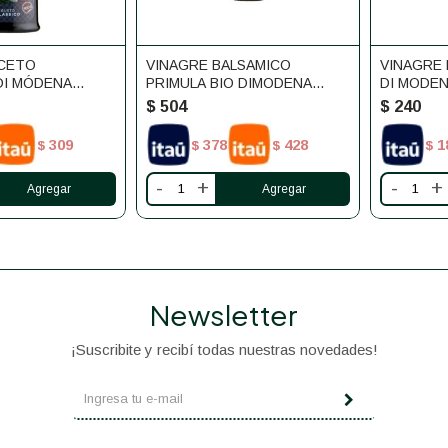
ACETO
VINAGRE BALSAMICO
VINAGRE 
DI MÓDENA
PRIMULA BIO DIMODENA
DI MODE
250ML
$
504
$
240
309
378
428
1
$
$
$
$
-
+
-
+
Newsletter
¡Suscribite y recibí todas nuestras novedades!