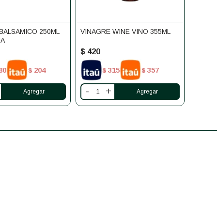
BALSAMICO 250ML
VINAGRE WINE VINO 355ML
NA
$
420
80
204
315
357
$
$
$
-
+