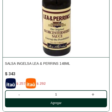
SALSA INGELSA LEA & PERRINS 148ML
$
343
257
292
$
$
-
+