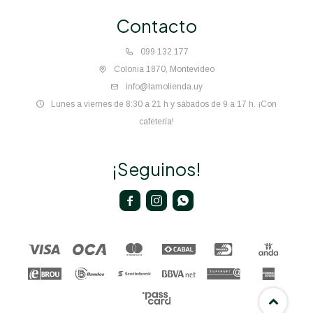
Contacto
099 132 177
Colonia 1870, Montevideo
info@lamolienda.uy
Lunes a viernes de 8:30 a 21 h y sábados de 9 a 17 h. ¡Con
cafetería!
¡Seguinos!


