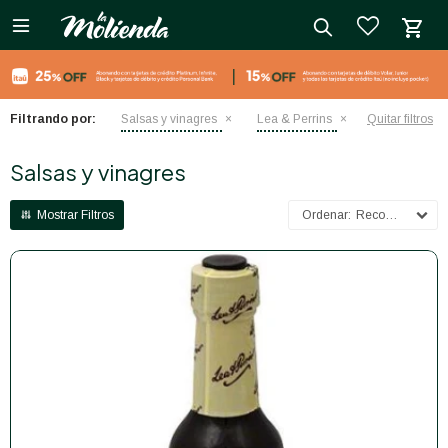

close
Filtrando por:
Salsas y vinagres
Lea & Perrins
Quitar filtros
Salsas y vinagres
Recomendados