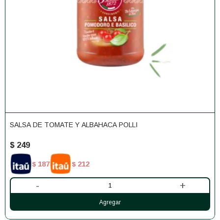
SALSA DE TOMATE Y ALBAHACA POLLI
$
249
187
212
$
$
-
+