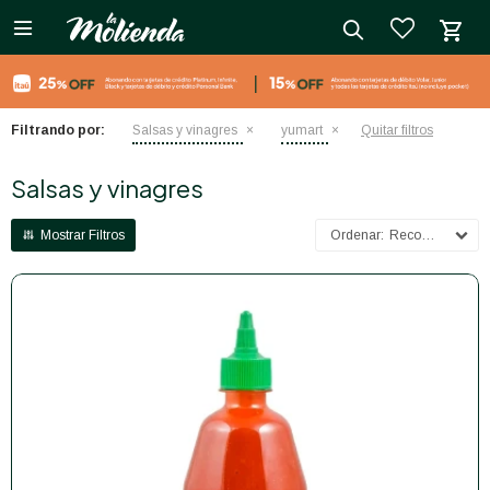

close
Filtrando por:
Salsas y vinagres
yumart
Quitar filtros
Salsas y vinagres
Recomendados