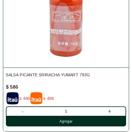
SALSA PICANTE SRIRACHA YUMART 793G
$
586
440
498
$
$
-
+