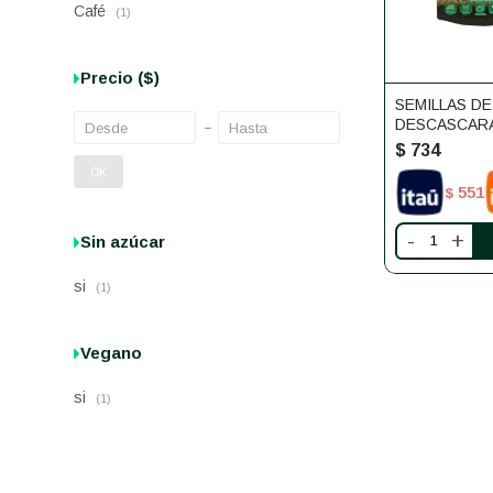
Café
(1)
Precio
($)
SEMILLAS D
DESCASCAR
250G
$
734
OK
551
$
-
+
Sin azúcar
si
(1)
Vegano
si
(1)