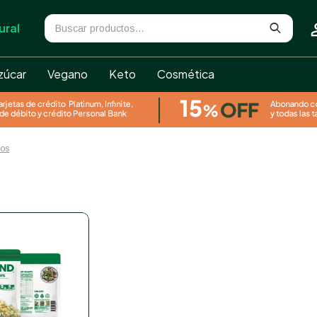
ural
zúcar
Vegano
Keto
Cosmética
ros