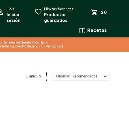
$
0
Recetas
1 artículo
Recomendados