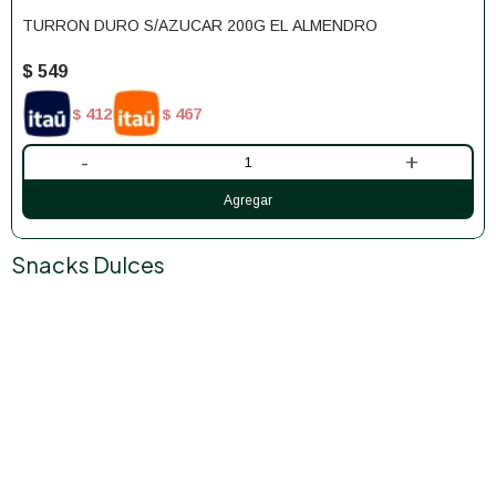
TURRON DURO S/AZUCAR 200G EL ALMENDRO
$
549
412
467
$
$
-
+
Snacks Dulces