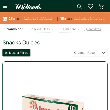

close
Filtrando por:
Snacks Dulces
El Almendro
Quitar filtros
Snacks Dulces
Recomendados