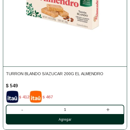
TURRON BLANDO S/AZUCAR 200G EL ALMENDRO
$
549
412
467
$
$
-
+