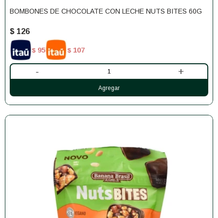
BOMBONES DE CHOCOLATE CON LECHE NUTS BITES 60G
$
126
95
107
$
$
-
+