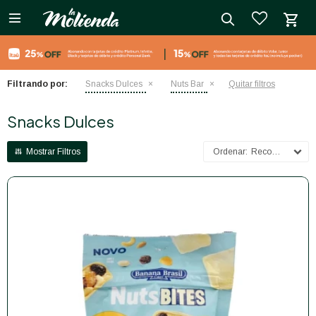

close
Filtrando por:
Snacks Dulces
Nuts Bar
Quitar filtros
Snacks Dulces
Recomendados