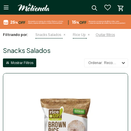

close
Filtrando por:
Snacks Salados
Rice Up
Quitar filtros
Snacks Salados
Recomendados