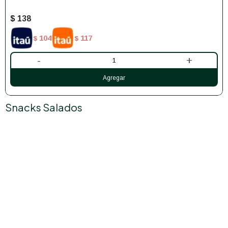
$
138
104
117
$
$
-
+
Snacks Salados