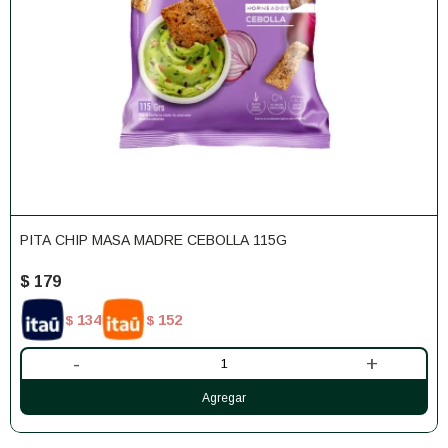
PITA CHIP MASA MADRE CEBOLLA 115G
$
179
134
152
$
$
-
+