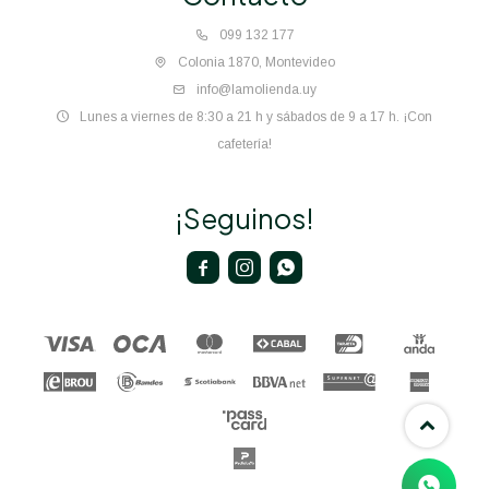
099 132 177
Colonia 1870, Montevideo
info@lamolienda.uy
Lunes a viernes de 8:30 a 21 h y sábados de 9 a 17 h. ¡Con
cafetería!
¡Seguinos!


