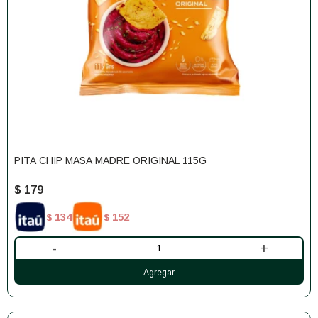
PITA CHIP MASA MADRE ORIGINAL 115G
$
179
134
152
$
$
-
+