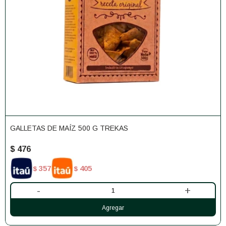
GALLETAS DE MAÍZ 500 G TREKAS
$
476
357
405
$
$
-
+