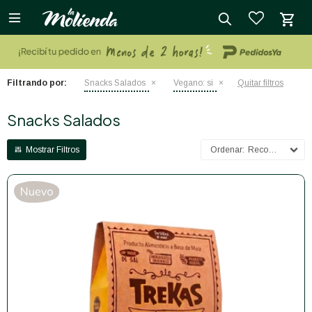

close
Filtrando por:
Snacks Salados
Vegano:
si
Quitar filtros
Snacks Salados
Recomendados