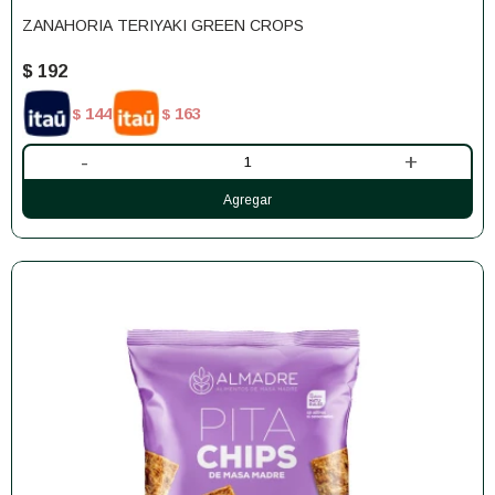
ZANAHORIA TERIYAKI GREEN CROPS
$
192
144
163
$
$
-
+