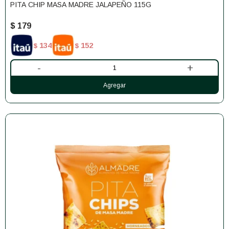
PITA CHIP MASA MADRE JALAPEÑO 115G
$
179
134
152
$
$
-
+