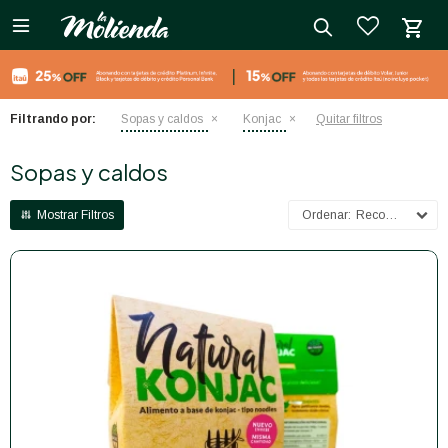

close
Filtrando por:
Sopas y caldos
Konjac
Quitar filtros
Sopas y caldos
Recomendados