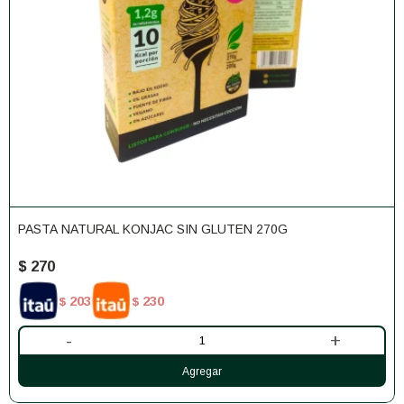
PASTA NATURAL KONJAC SIN GLUTEN 270G
$
270
203
230
$
$
-
+