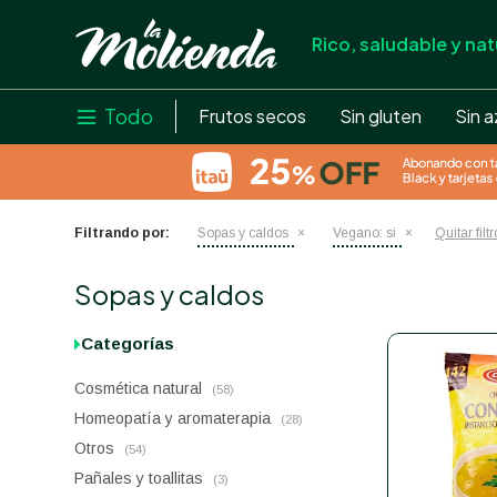
Rico, saludable y nat
store
close
local_shipping
Todo

Frutos secos
Sin gluten
Sin a
credit_card
help
Filtrando por:
Sopas y caldos
Vegano:
si
Quitar filt
Sopas y caldos
Categorías
Cosmética natural
(58)
Homeopatía y aromaterapia
(28)
Otros
(54)
Pañales y toallitas
(3)