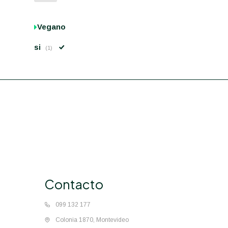
Vegano
si
(1)
Contacto
099 132 177
Colonia 1870, Montevideo