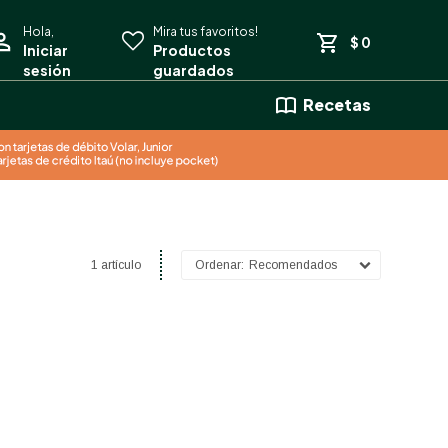
$
0
Recetas
1 artículo
Recomendados