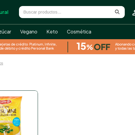
ural
zúcar
Vegano
Keto
Cosmética
ros