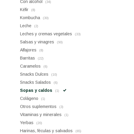
Con alcohol
(34)
Kéfir
(8)
Kombucha
(30)
Leche
(2)
Leches y cremas vegetales
(33)
Salsas y vinagres
(90)
Alfajores
(8)
Barritas
(22)
Caramelos
(6)
Snacks Dulces
(10)
Snacks Salados
(6)
Sopas y caldos
(1)
Colágeno
(1)
Otros suplementos
(3)
Vitaminas y minerales
(1)
Yerbas
(20)
Harinas, féculas y salvados
(65)