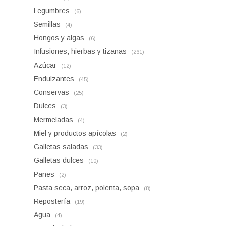
Legumbres
(6)
Semillas
(4)
Hongos y algas
(6)
Infusiones, hierbas y tizanas
(261)
Azúcar
(12)
Endulzantes
(45)
Conservas
(25)
Dulces
(3)
Mermeladas
(4)
Miel y productos apícolas
(2)
Galletas saladas
(33)
Galletas dulces
(10)
Panes
(2)
Pasta seca, arroz, polenta, sopa
(8)
Repostería
(19)
Agua
(4)