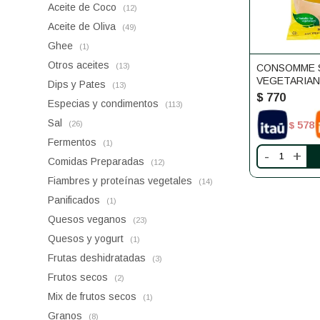
Aceite de Coco
(12)
Aceite de Oliva
(49)
Ghee
(1)
Otros aceites
(13)
CONSOMME 
VEGETARIA
Dips y Pates
(13)
$
770
Especias y condimentos
(113)
Sal
578
(26)
$
Fermentos
(1)
-
+
Comidas Preparadas
(12)
Fiambres y proteínas vegetales
(14)
Panificados
(1)
Quesos veganos
(23)
Quesos y yogurt
(1)
Frutas deshidratadas
(3)
Frutos secos
(2)
Mix de frutos secos
(1)
Granos
(8)