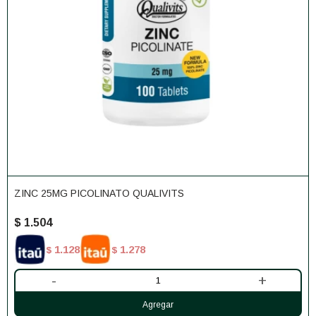
ZINC 25MG PICOLINATO QUALIVITS
$
1.504
1.128
1.278
$
$
-
+