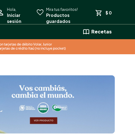
$
0
Recetas