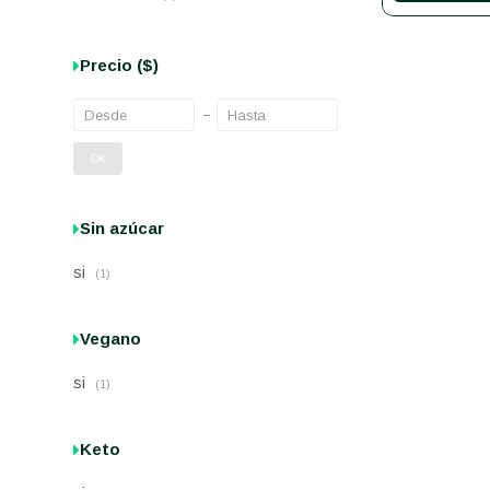
Precio
($)
OK
Sin azúcar
si
(1)
Vegano
si
(1)
Keto