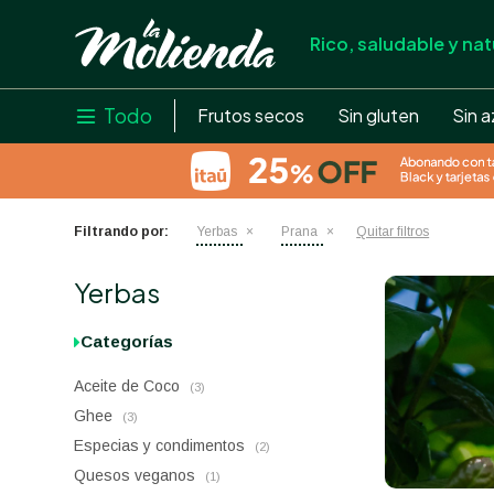
Rico, saludable y nat
store
close
local_shipping
Todo

Frutos secos
Sin gluten
Sin a
credit_card
help
Filtrando por:
Yerbas
Prana
Quitar filtros
Yerbas
Categorías
Aceite de Coco
(3)
Ghee
(3)
Especias y condimentos
(2)
Quesos veganos
(1)