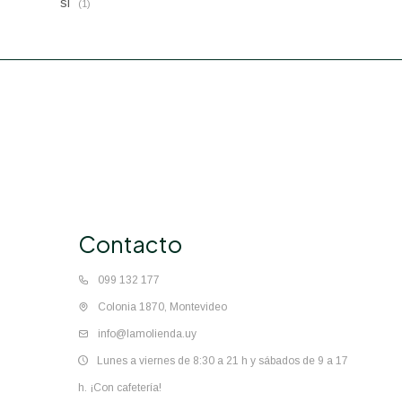
si
(1)
Contacto
099 132 177
Colonia 1870, Montevideo
info@lamolienda.uy
Lunes a viernes de 8:30 a 21 h y sábados de 9 a 17
h. ¡Con cafetería!