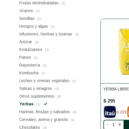
Frutas deshidratadas
(1)
Granos
(1)
Semillas
(1)
Hongos y algas
(1)
Infusiones, hierbas y tizanas
(2)
Azúcar
(2)
Endulzantes
(2)
Panes
(1)
Repostería
(1)
Kombucha
(7)
Leches y cremas vegetales
(1)
Salsas y vinagres
YERBA LIBR
(2)
Otros suplementos
(8)
$
295
Yerbas
(1)
221
Harinas, féculas y salvados
$
(4)
Cereales, avena y granola
(1)
-
+
Chocolates
(3)