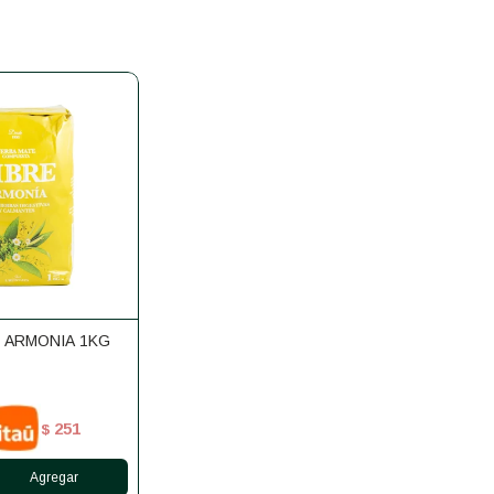
E ARMONIA 1KG
251
$