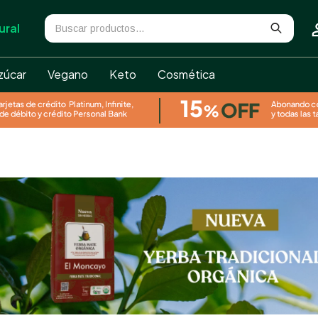
ural
zúcar
Vegano
Keto
Cosmética