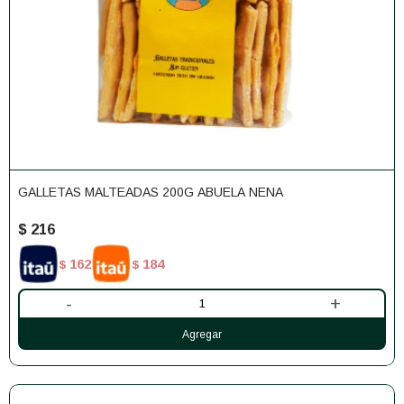
GALLETAS MALTEADAS 200G ABUELA NENA
$
216
162
184
$
$
-
+