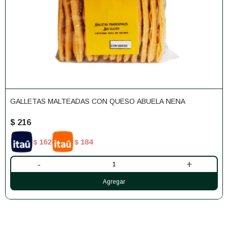
GALLETAS MALTEADAS CON QUESO ABUELA NENA
$
216
162
184
$
$
-
+