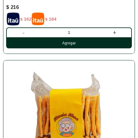
$
216
162
184
$
$
-
+