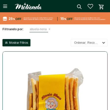

close
Filtrando por:
abuela-nena
Recomendados