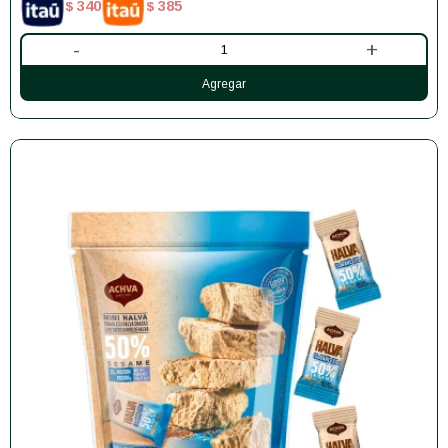
340
385
$
$
-
+