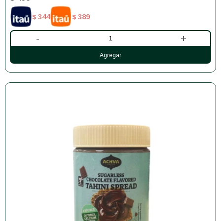
344
389
$
$
-
+