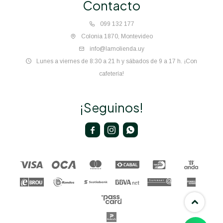
Contacto
099 132 177
Colonia 1870, Montevideo
info@lamolienda.uy
Lunes a viernes de 8:30 a 21 h y sábados de 9 a 17 h. ¡Con
cafetería!
¡Seguinos!


