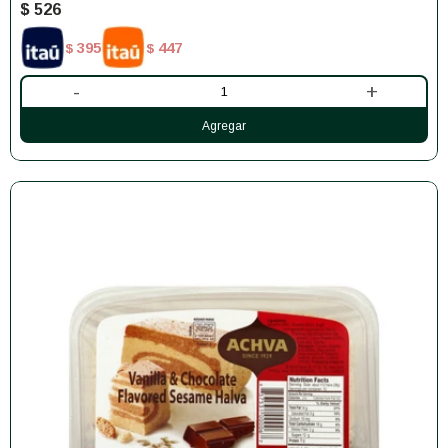
$
526
395
447
$
$
-
+