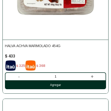
HALVA ACHVA MARMOLADO 454G
$
433
325
368
$
$
-
+