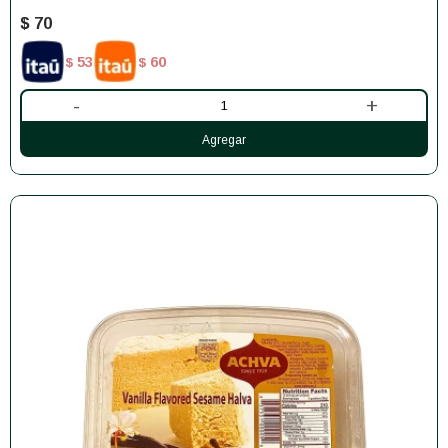
$
70
53
60
$
$
-
+