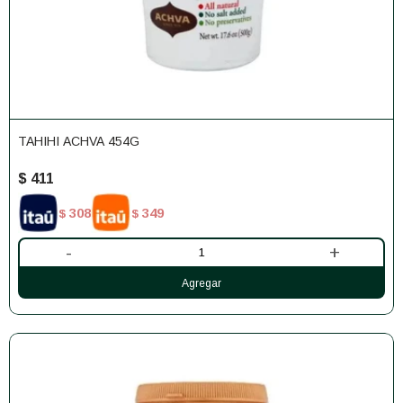
TAHIHI ACHVA 454G
$
411
308
349
$
$
-
+