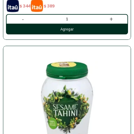
344
389
$
$
-
+