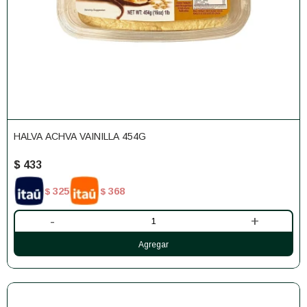
HALVA ACHVA VAINILLA 454G
$
433
325
368
$
$
-
+