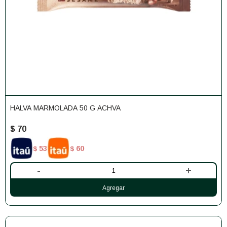
HALVA MARMOLADA 50 G ACHVA
$
70
53
60
$
$
-
+