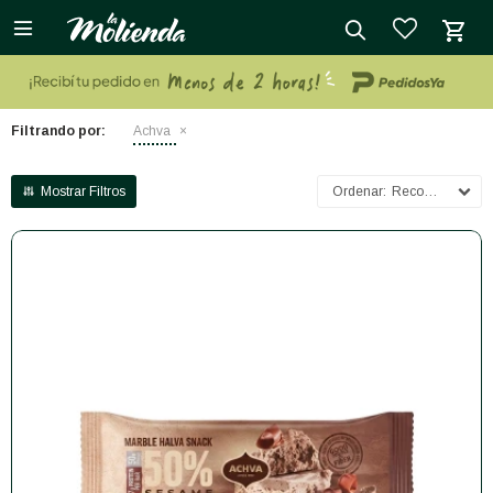

close
Filtrando por:
Achva
Recomendados