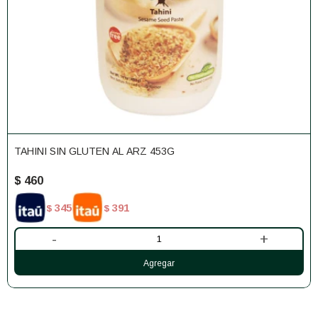
TAHINI SIN GLUTEN AL ARZ 453G
$
460
345
391
$
$
-
+