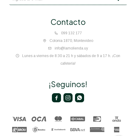
Contacto
099 132 177
Colonia 1870, Montevideo
info@lamolienda.uy
Lunes a viernes de 8:30 a 21 h y sábados de 9 a 17 h. ¡Con
cafetería!
¡Seguinos!


