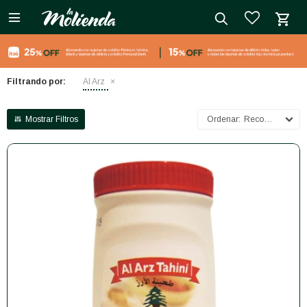

close
Filtrando por:
Al Arz
Recomendados