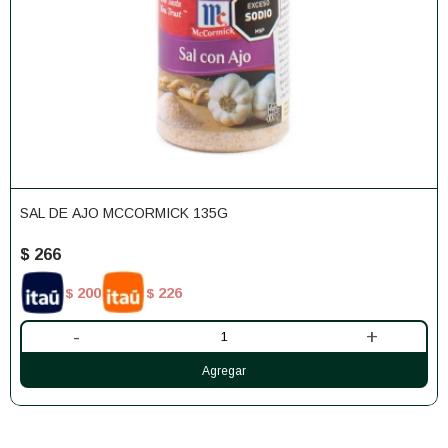
SAL DE AJO MCCORMICK 135G
$
266
200
226
$
$
-
+