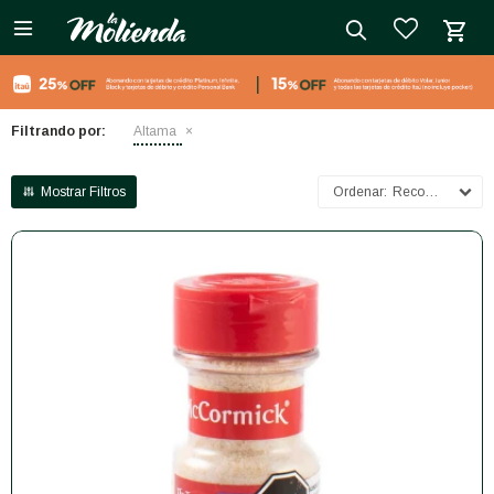

close
Filtrando por:
Altama
Recomendados