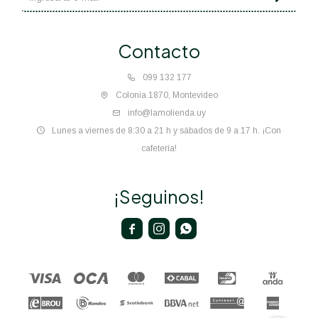
Contacto
099 132 177
Colonia 1870, Montevideo
info@lamolienda.uy
Lunes a viernes de 8:30 a 21 h y sábados de 9 a 17 h. ¡Con
cafetería!
¡Seguinos!


