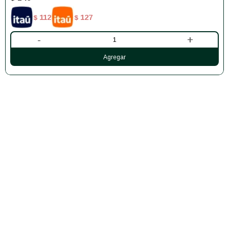
112
127
$
$
-
+