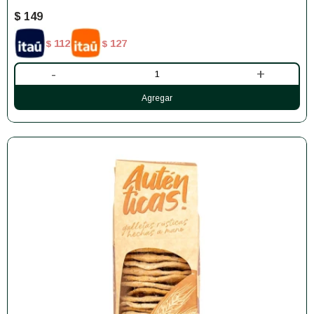
$
149
112
127
$
$
-
+