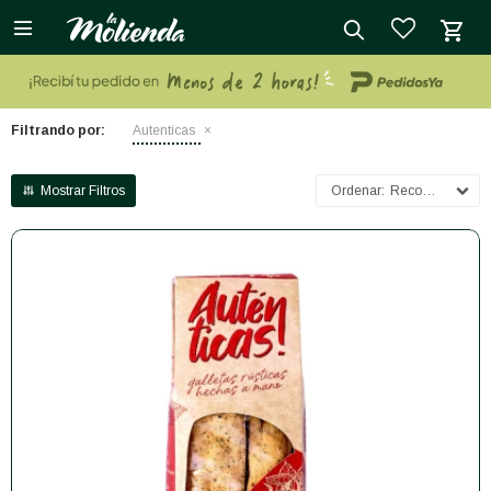

close
Filtrando por:
Autenticas
Recomendados