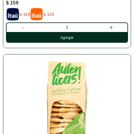
$
159
119
135
$
$
-
+