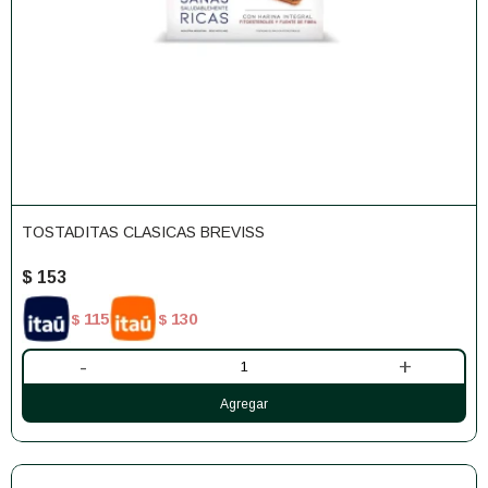
TOSTADITAS CLASICAS BREVISS
$
153
115
130
$
$
-
+