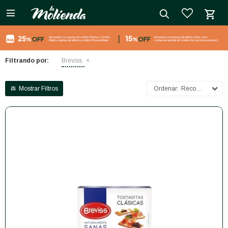

close
Filtrando por:
Breviss
Recomendados