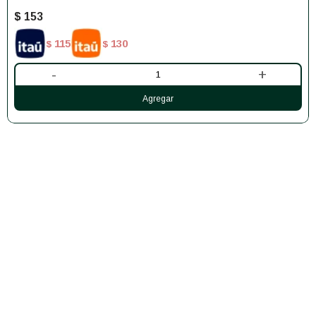
$
153
115
130
$
$
-
+