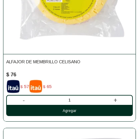
ALFAJOR DE MEMBRILLO CELISANO
$
76
57
65
$
$
-
+