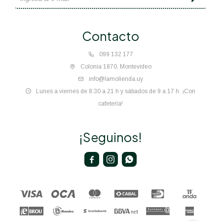
Contacto
099 132 177
Colonia 1870, Montevideo
info@lamolienda.uy
Lunes a viernes de 8:30 a 21 h y sábados de 9 a 17 h. ¡Con
cafetería!
¡Seguinos!


