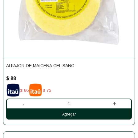
ALFAJOR DE MAICENA CELISANO
$
88
66
75
$
$
-
+