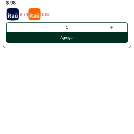
$
98
74
83
$
$
-
+