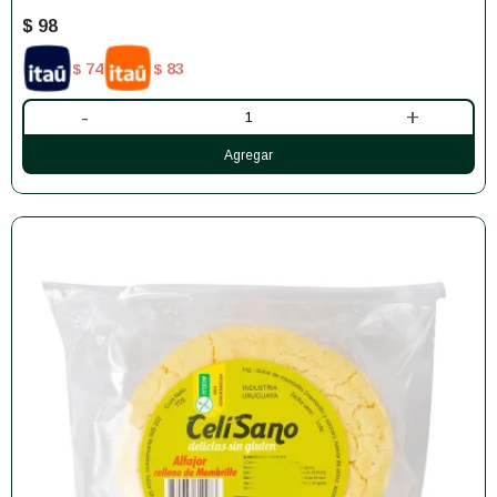
$
98
74
83
$
$
-
+