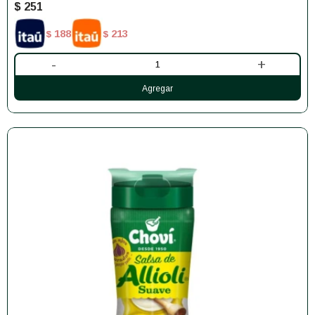
$
251
188
213
$
$
-
+