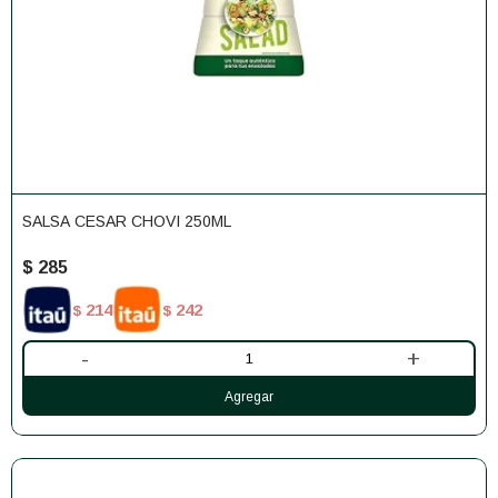
SALSA CESAR CHOVI 250ML
$
285
214
242
$
$
-
+