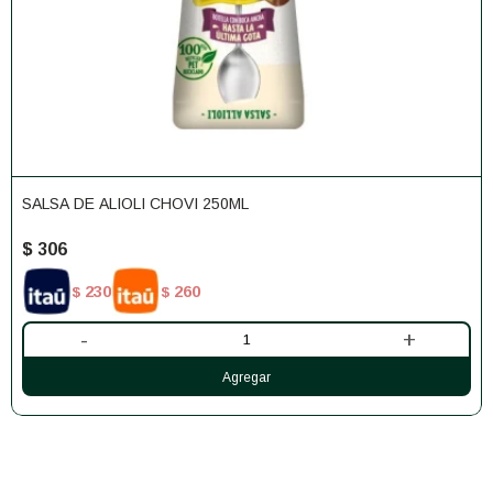
SALSA DE ALIOLI CHOVI 250ML
$
306
230
260
$
$
-
+