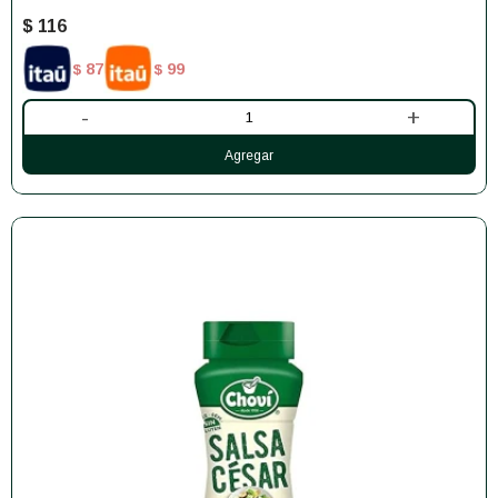
$
116
87
99
$
$
-
+