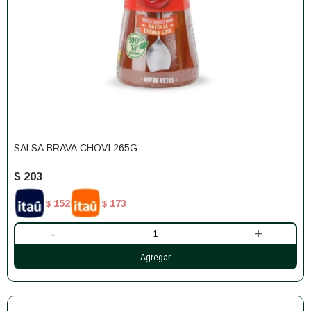
SALSA BRAVA CHOVI 265G
$
203
152
173
$
$
-
+