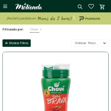

close
Filtrando por:
Chovi
Recomendados