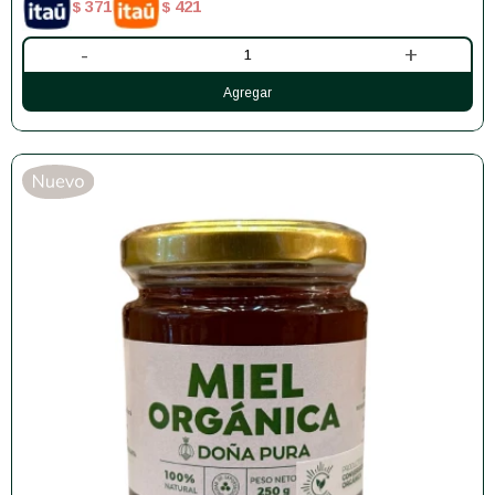
371
421
$
$
-
+