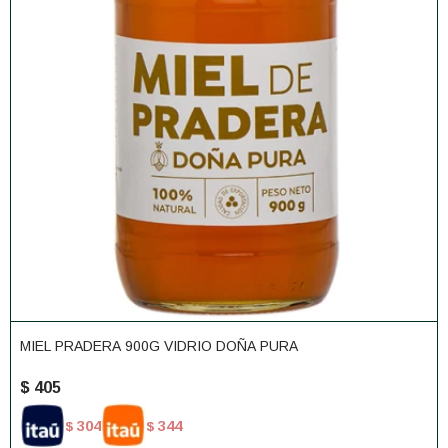
MIEL PRADERA 900G VIDRIO DOÑA PURA
$
405
304
344
$
$