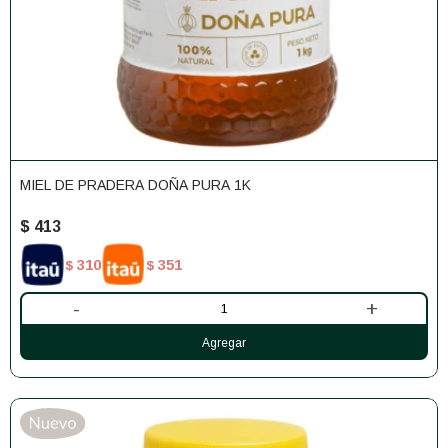
MIEL DE PRADERA DOÑA PURA 1K
$
413
310
351
$
$
-
+