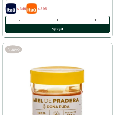
349
395
$
$
-
+