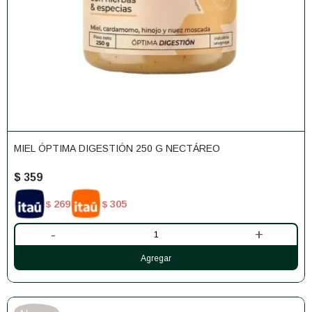
MIEL ÓPTIMA DIGESTIÓN 250 G NECTÁREO
$
359
269
305
$
$
-
+