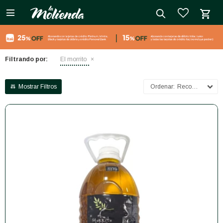

close
Filtrando por:
El morrito
Recomendados