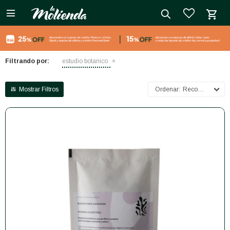

close
Filtrando por:
estudio botanico
Recomendados