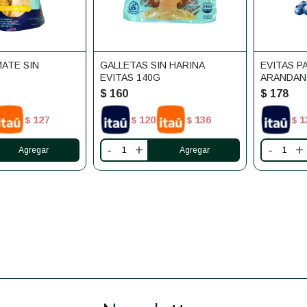
MATE SIN
GALLETAS SIN HARINA
EVITAS P
EVITAS 140G
ARANDANO
$
160
$
178
127
120
136
1
$
$
$
$
-
+
-
+