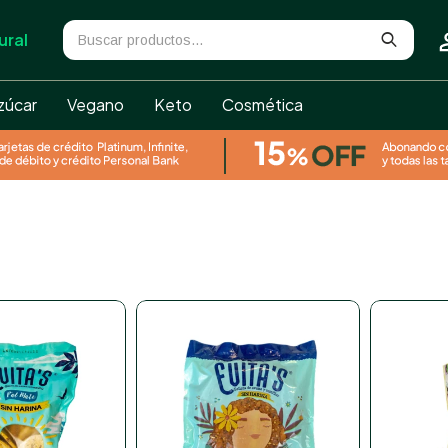
ural
zúcar
Vegano
Keto
Cosmética