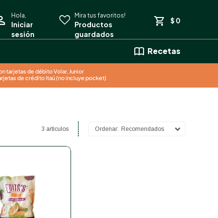
$
0
Recetas
3 artículos
Recomendados