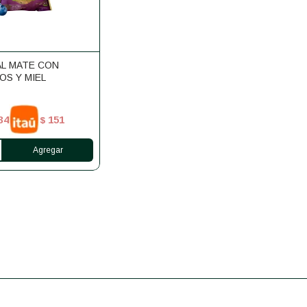
AL MATE CON
S Y MIEL
34
151
$