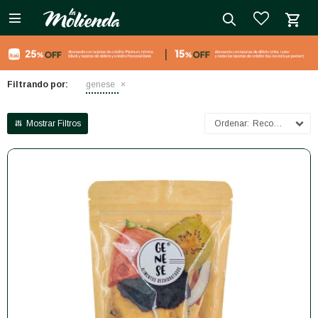

close
Filtrando por:
genese
Recomendados