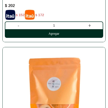
$
202
152
172
$
$
-
+