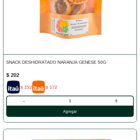
SNACK DESHIDRATADO NARANJA GENESE 50G
$
202
152
172
$
$
-
+