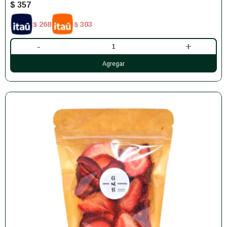
$
357
268
303
$
$
-
+