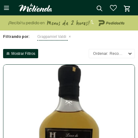

close
Filtrando por:
Grappamiel Valdi
Recomendados