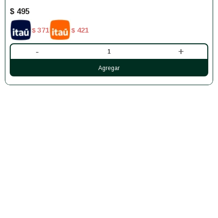
$
495
371
421
$
$
-
+