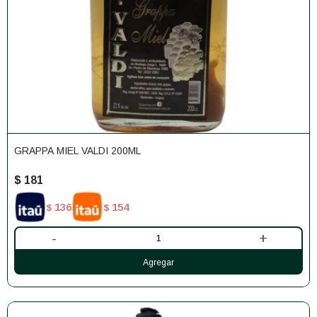
GRAPPA MIEL VALDI 200ML
$
181
136
154
$
$
-
+