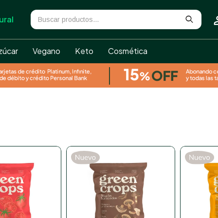
ural
zúcar
Vegano
Keto
Cosmética