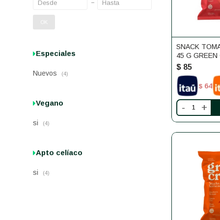
OK
SNACK TOMA
Especiales
45 G GREEN
$
85
Nuevos
(4)
64
$
Vegano
-
+
si
(4)
Apto celíaco
si
(4)