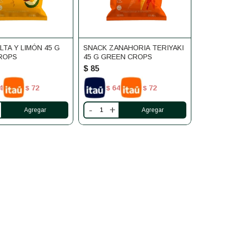
LTA Y LIMÓN 45 G
SNACK ZANAHORIA TERIYAKI
ROPS
45 G GREEN CROPS
$
85
4
72
64
72
$
$
$
-
+