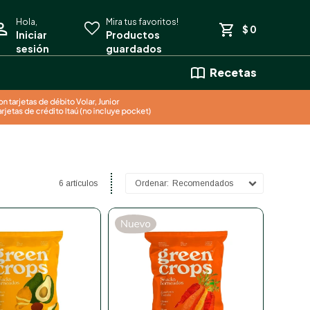
$
0
Recetas
6 artículos
Recomendados