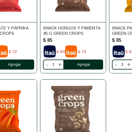
TE Y PÁPRIKA
SNACK HONGOS Y PIMIENTA
SNACK PA
 CROPS
45 G GREEN CROPS
GREEN C
$
85
$
85
72
64
72
6
$
$
$
$
-
+
-
+