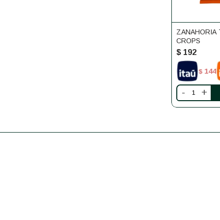
ZANAHORIA 
CROPS
$
192
144
$
-
+