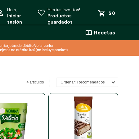
$
0
Recetas
4 artículos
Recomendados