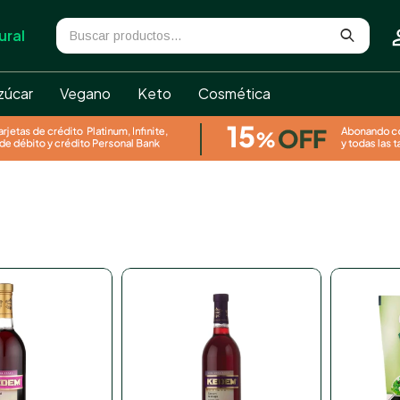
ural
zúcar
Vegano
Keto
Cosmética