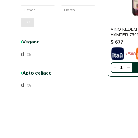
OK
VINO KEDE
HAMFER 750
Vegano
$
677
508
si
$
(3)
-
+
Apto celíaco
si
(2)