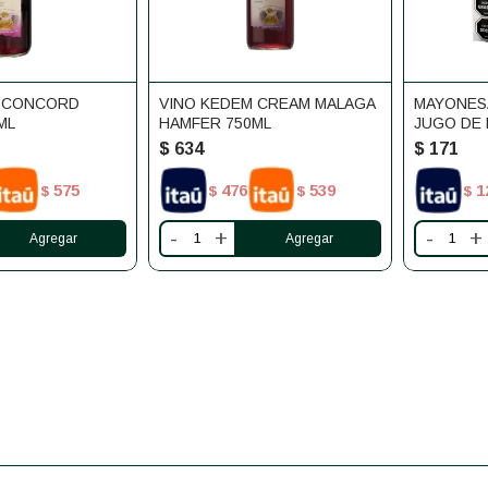
M CONCORD
VINO KEDEM CREAM MALAGA
MAYONES
ML
HAMFER 750ML
JUGO DE 
500G
$
634
$
171
575
476
539
1
$
$
$
$
-
+
-
+