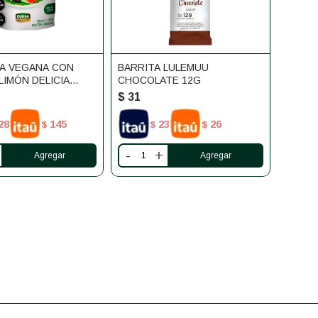
A VEGANA CON
BARRITA LULEMUU
LIMÓN DELICIA
CHOCOLATE 12G
$
31
28
145
23
26
$
$
$
-
+