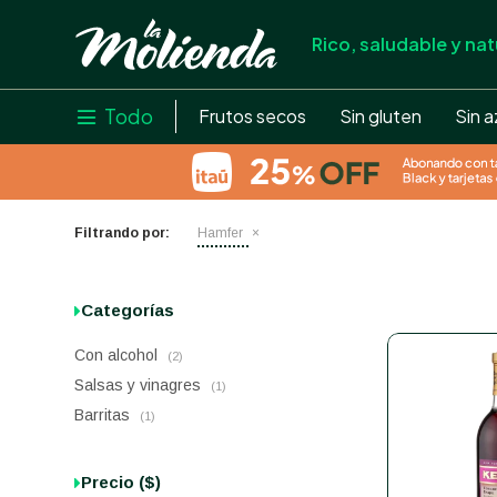
Rico, saludable y nat
store
close
local_shipping
Todo

Frutos secos
Sin gluten
Sin a
credit_card
help
Filtrando por:
Hamfer
Categorías
Con alcohol
(2)
Salsas y vinagres
(1)
Barritas
(1)
Precio
($)