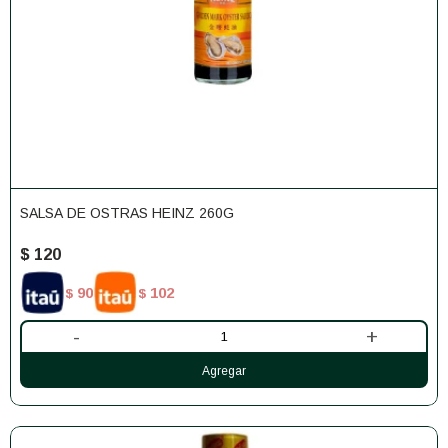
SALSA DE OSTRAS HEINZ 260G
$
120
90
102
$
$
-
+