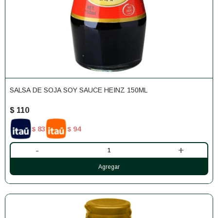
SALSA DE SOJA SOY SAUCE HEINZ 150ML
$
110
83
94
$
$
-
+