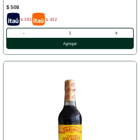
$
508
381
432
$
$
-
+