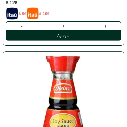
$
128
96
109
$
$
-
+