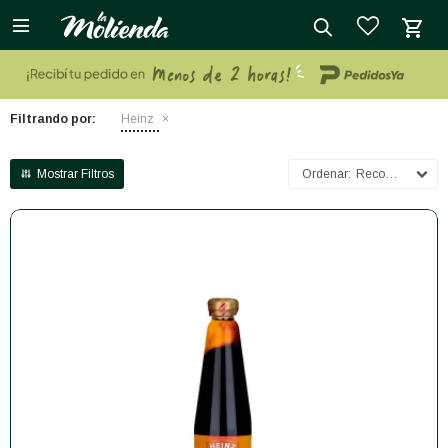

close
Filtrando por:
Heinz
Recomendados