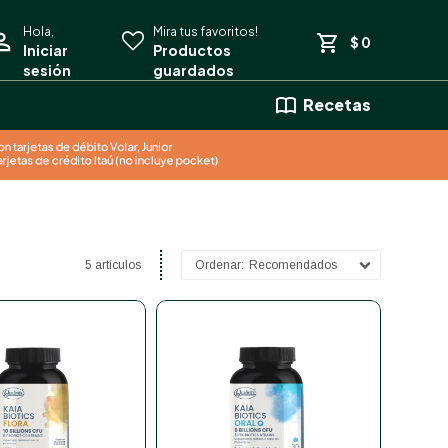
$
0
Recetas
5 artículos
Recomendados