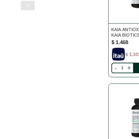
OK
KAIA ANTIOX
KAIA BIOTIC
$
1.468
1.10
$
-
+