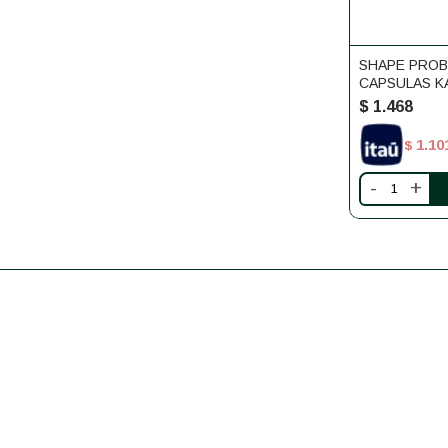
SHAPE PROB
CAPSULAS KA
$
1.468
1.10
$
-
+