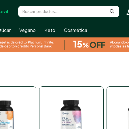
ural
zúcar
Vegano
Keto
Cosmética