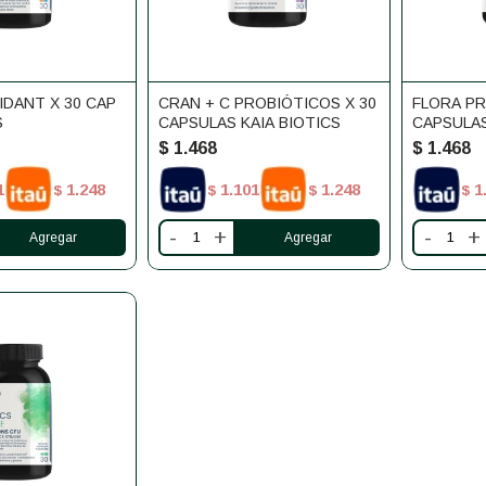
IDANT X 30 CAP
CRAN + C PROBIÓTICOS X 30
FLORA PR
S
CAPSULAS KAIA BIOTICS
CAPSULAS
$
1.468
$
1.468
1
1.248
1.101
1.248
1
$
$
$
$
-
+
-
+