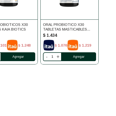
OBIOTICOS X30
ORAL PROBIOTICO X30
 KAIA BIOTICS
TABLETAS MASTICABLES
KAIA BIOTICS
$
1.434
.101
1.248
1.076
1.219
$
$
$
-
+