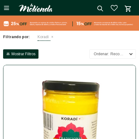

close
Filtrando por:
Koradí
Recomendados