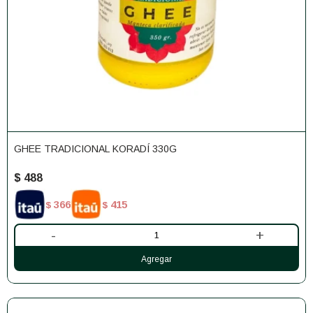
GHEE TRADICIONAL KORADÍ 330G
$
488
366
415
$
$
-
+