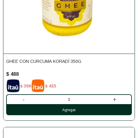
GHEE CON CURCUMA KORADÍ 350G
$
488
366
415
$
$
-
+