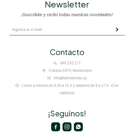
Newsletter
¡Suscribite y recibí todas nuestras novedades!
Contacto
099 132 177
Colonia 1870, Montevideo
info@lamolienda.uy
Lunes a viernes de 8:30 a 21 h y sábados de 9 a 17 h. ¡Con
cafetería!
¡Seguinos!


