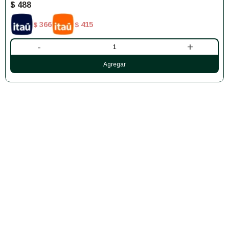
$
488
366
415
$
$
-
+