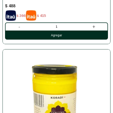
$
488
366
415
$
$
-
+