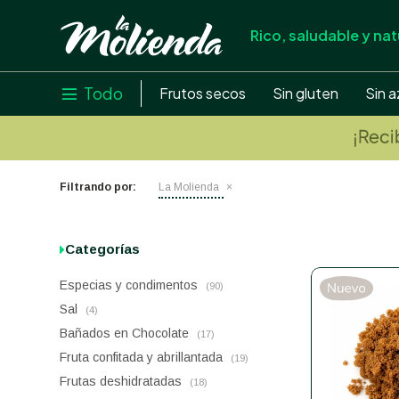
Rico, saludable y nat
store
close
local_shipping
Todo

Frutos secos
Sin gluten
Sin a
credit_card
help
Filtrando por:
La Molienda
Categorías
Especias y condimentos
(90)
Sal
(4)
Bañados en Chocolate
(17)
Fruta confitada y abrillantada
(19)
Frutas deshidratadas
(18)