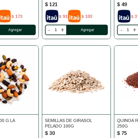
$
121
$
49
173
91
103
3
$
$
$
$
-
+
-
+
00 G LA
SEMILLAS DE GIRASOL
QUINOA 
PELADO 100G
250G
$
30
$
75