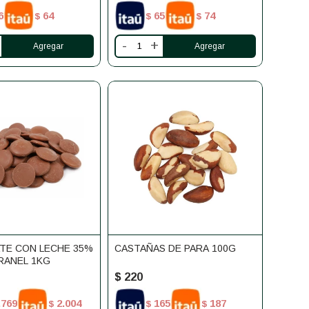
6
64
65
74
$
$
$
-
+
TE CON LECHE 35%
CASTAÑAS DE PARA 100G
RANEL 1KG
$
220
.769
2.004
165
187
$
$
$