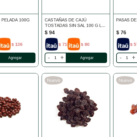
 PELADA 100G
CASTAÑAS DE CAJÚ
PASAS DE
TOSTADAS SIN SAL 100 G LA
MOLIENDA
$
94
$
76
136
71
80
5
$
$
$
$
-
+
-
+