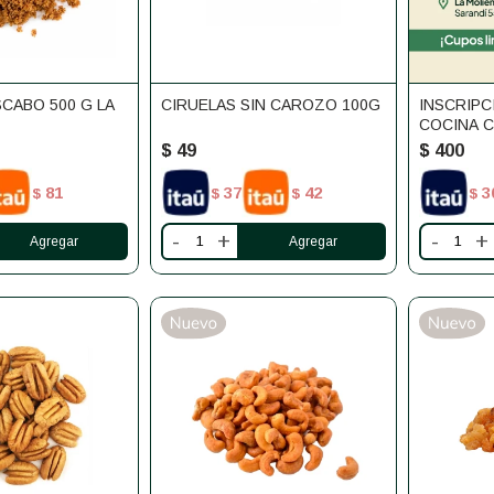
CABO 500 G LA
CIRUELAS SIN CAROZO 100G
INSCRIPC
COCINA 
$
49
$
400
81
37
42
3
$
$
$
$
-
+
-
+