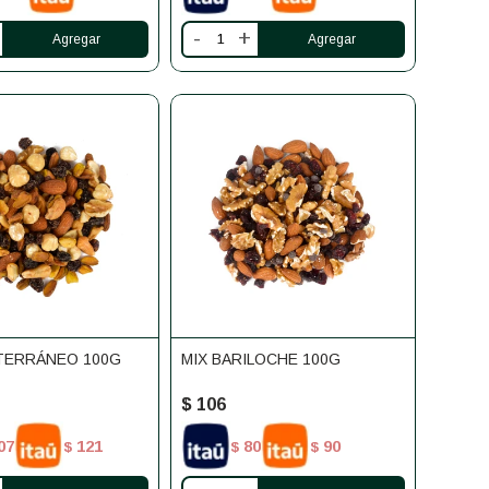
-
+
ITERRÁNEO 100G
MIX BARILOCHE 100G
$
106
07
121
80
90
$
$
$