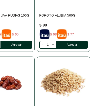
 UVA RUBIAS 100G
POROTO ALUBIA 500G
$
90
7
65
68
77
$
$
$
-
+