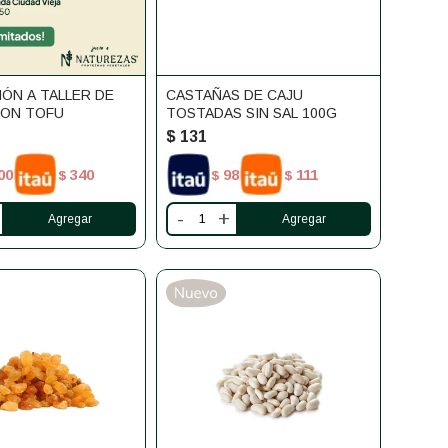
IÓN A TALLER DE
CASTAÑAS DE CAJU
CON TOFU
TOSTADAS SIN SAL 100G
$
131
00
340
98
111
$
$
$
-
+