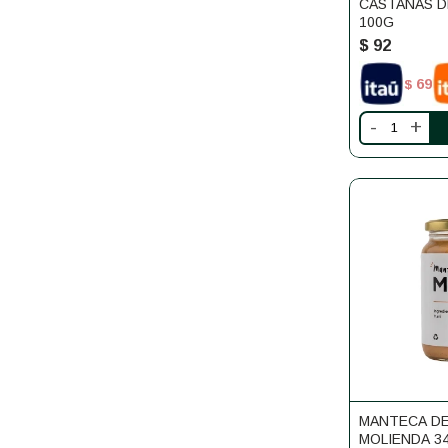
CASTAÑAS D
100G
$
92
69
$
-
+
MANTECA DE
MOLIENDA 3