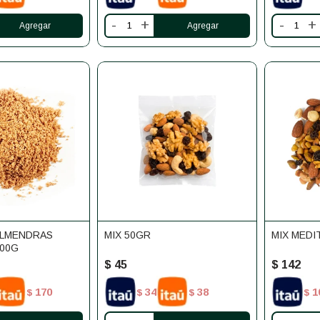
-
+
-
+
ALMENDRAS
MIX 50GR
MIX MED
00G
$
45
$
142
170
34
38
1
$
$
$
$