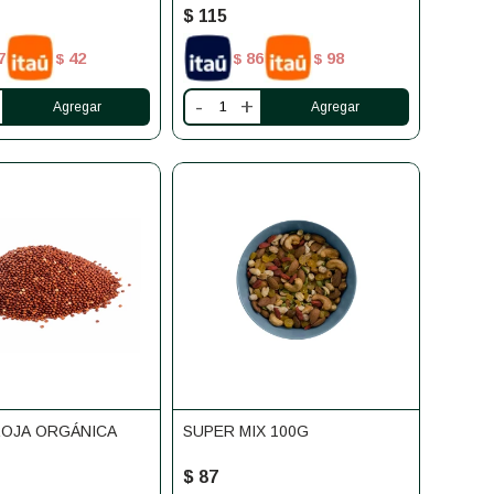
$
115
7
42
86
98
$
$
$
-
+
ROJA ORGÁNICA
SUPER MIX 100G
$
87