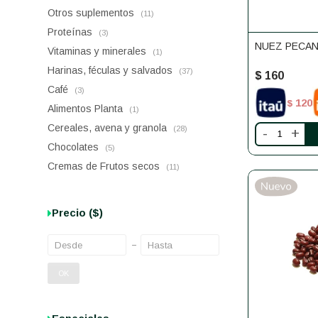
Otros suplementos
(11)
Proteínas
(3)
NUEZ PECAN
Vitaminas y minerales
(1)
Harinas, féculas y salvados
(37)
$
160
Café
(3)
120
$
Alimentos Planta
(1)
Cereales, avena y granola
(28)
-
+
Chocolates
(5)
Cremas de Frutos secos
(11)
Precio
($)
OK