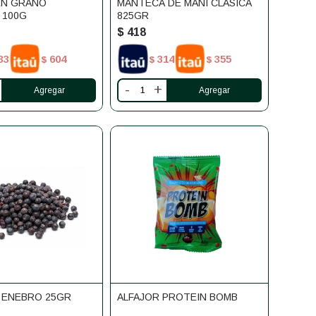
EN GRANO
MANTECA DE MANÍ CLÁSICA
 100G
825GR
$
418
33
604
314
355
$
$
$
-
+
 ENEBRO 25GR
ALFAJOR PROTEIN BOMB