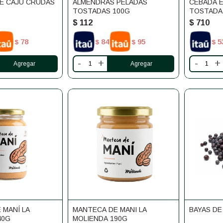
E CAJU CRUDAS
ALMENDRAS PELADAS
CEBADA 
TOSTADAS 100G
TOSTADA
$
112
$
710
78
84
95
5
$
$
$
$
-
+
-
+
 MANÍ LA
MANTECA DE MANI LA
BAYAS DE
40G
MOLIENDA 190G