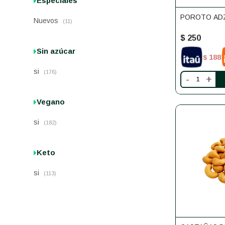
Especiales
POROTO ADZ
Nuevos
(11)
$
250
Sin azúcar
188
$
si
(176)
-
+
Vegano
si
(182)
Keto
si
(113)