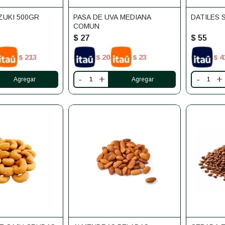
UKI 500GR
PASA DE UVA MEDIANA
DATILES 
COMUN
$
27
$
55
213
20
23
4
$
$
$
$
-
+
-
+