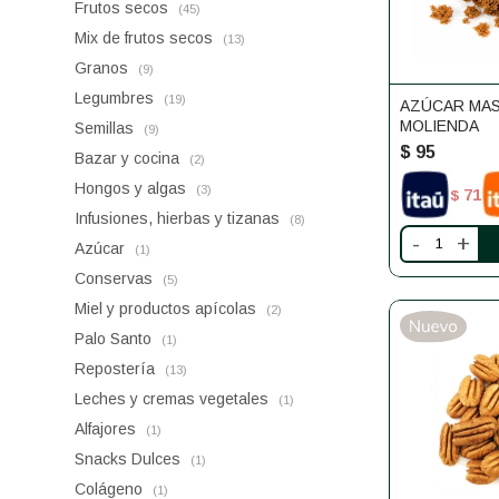
Frutos secos
(45)
Mix de frutos secos
(13)
Granos
(9)
Legumbres
(19)
AZÚCAR MAS
MOLIENDA
Semillas
(9)
$
95
Bazar y cocina
(2)
Hongos y algas
(3)
71
$
Infusiones, hierbas y tizanas
(8)
-
+
Azúcar
(1)
Conservas
(5)
Miel y productos apícolas
(2)
Palo Santo
(1)
Repostería
(13)
Leches y cremas vegetales
(1)
Alfajores
(1)
Snacks Dulces
(1)
Colágeno
(1)