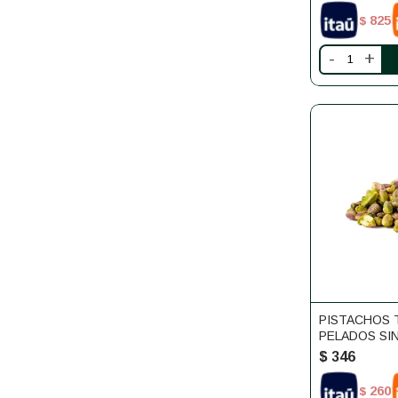
825
$
-
+
PISTACHOS
PELADOS SIN
$
346
260
$