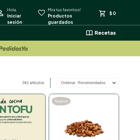
$
0
Recetas
382 artículos
Recomendados