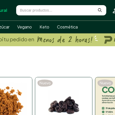
ural
zúcar
Vegano
Keto
Cosmética