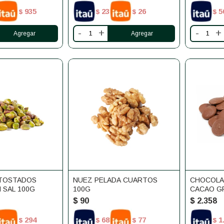
935
23
26
5
$
$
$
$
-
+
-
+
 TOSTADOS
NUEZ PELADA CUARTOS
CHOCOLA
 SAL 100G
100G
CACAO G
$
90
$
2.358
294
68
77
1
$
$
$
$