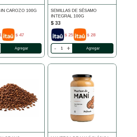
SIN CAROZO 100G
SEMILLAS DE SÉSAMO
INTEGRAL 100G
$
33
1
47
25
28
$
$
$
-
+