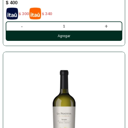
$
400
300
340
$
$
-
+