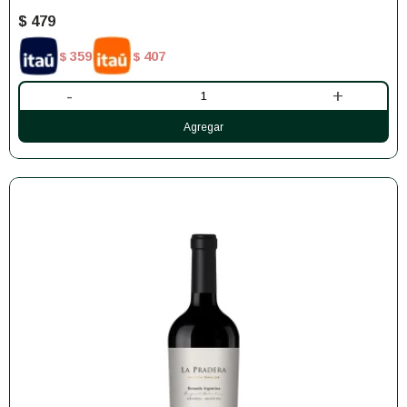
$
479
359
407
$
$
-
+