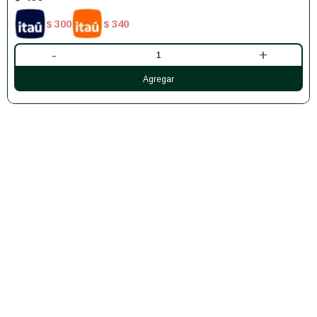
300
340
$
$
-
+