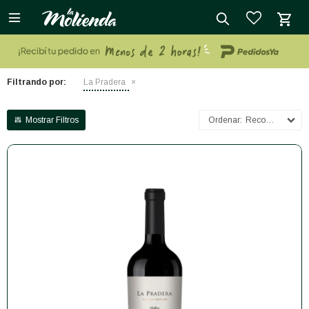

close
Filtrando por:
La Pradera
Recomendados