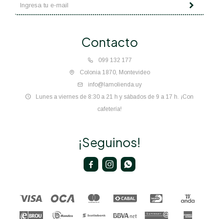
Contacto
099 132 177
Colonia 1870, Montevideo
info@lamolienda.uy
Lunes a viernes de 8:30 a 21 h y sábados de 9 a 17 h. ¡Con
cafetería!
¡Seguinos!


