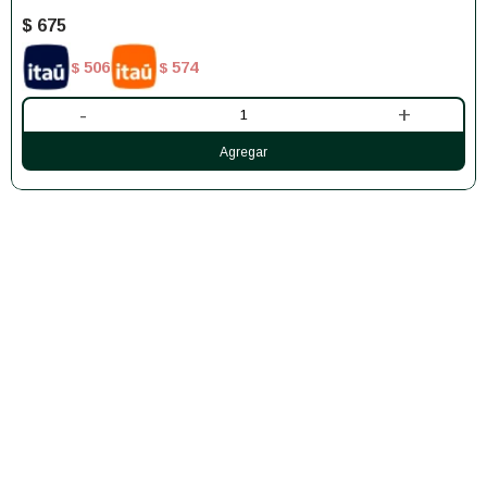
$
675
506
574
$
$
-
+