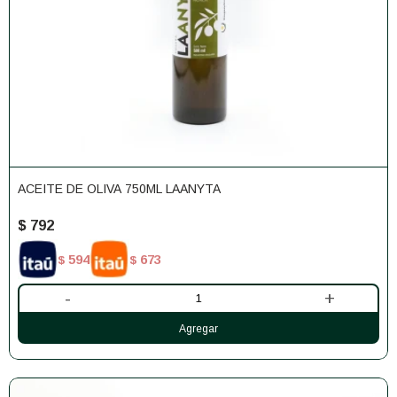
ACEITE DE OLIVA 750ML LAANYTA
$
792
594
673
$
$
-
+