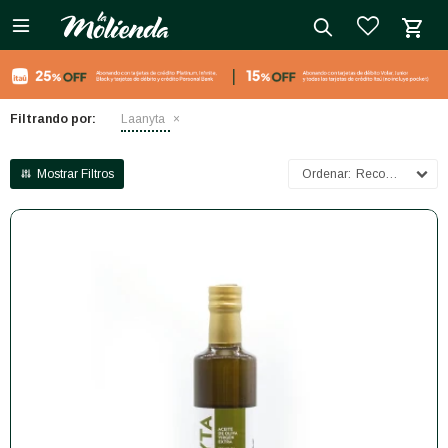

close
Filtrando por:
Laanyta
Recomendados