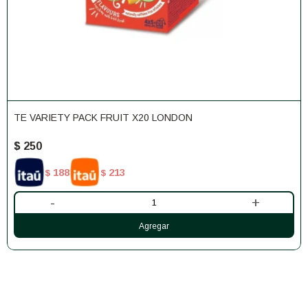
TE VARIETY PACK FRUIT X20 LONDON
$
250
188
213
$
$
-
+