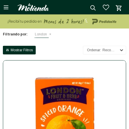

close
Filtrando por:
London
Recomendados