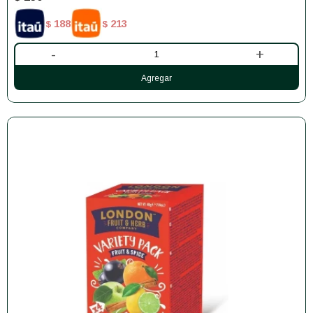
188
213
$
$
-
+