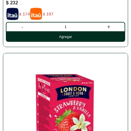
$
232
174
197
$
$
-
+