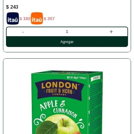
$
243
182
207
$
$
-
+