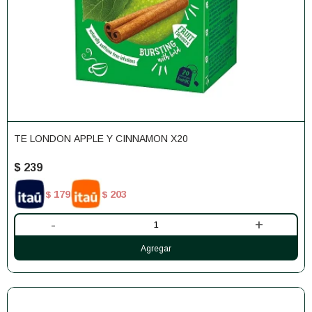
TE LONDON APPLE Y CINNAMON X20
$
239
179
203
$
$
-
+