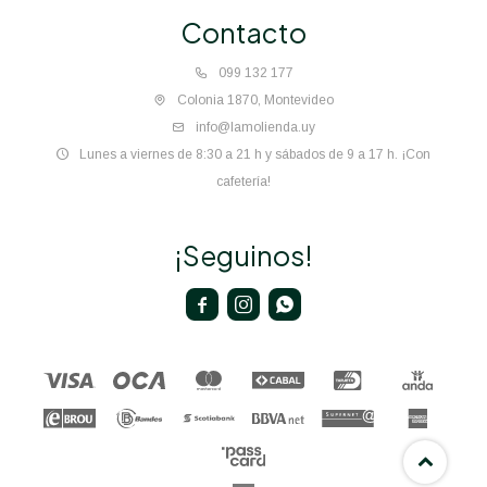
Contacto
099 132 177
Colonia 1870, Montevideo
info@lamolienda.uy
Lunes a viernes de 8:30 a 21 h y sábados de 9 a 17 h. ¡Con
cafetería!
¡Seguinos!


