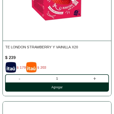
TE LONDON STRAWBERRY Y VAINILLA X20
$
239
179
203
$
$
-
+