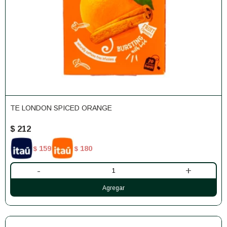
TE LONDON SPICED ORANGE
$
212
159
180
$
$
-
+