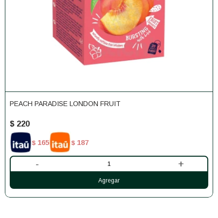
PEACH PARADISE LONDON FRUIT
$
220
165
187
$
$
-
+