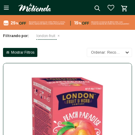

close
Filtrando por:
london-fruit
Recomendados