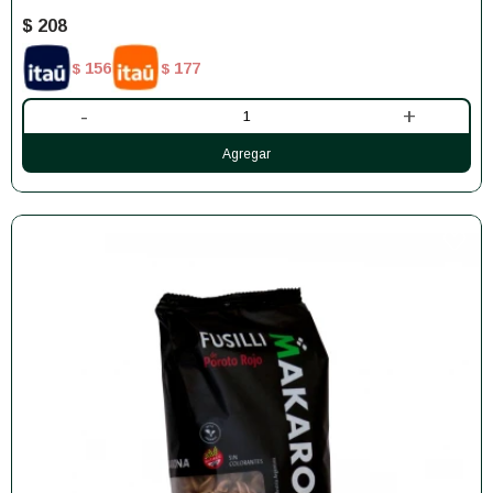
$
208
156
177
$
$
-
+