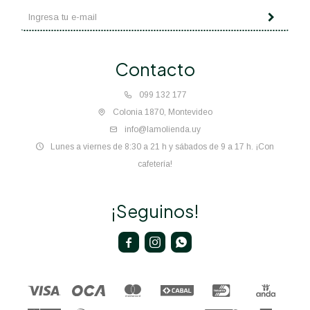
Contacto
099 132 177
Colonia 1870, Montevideo
info@lamolienda.uy
Lunes a viernes de 8:30 a 21 h y sábados de 9 a 17 h. ¡Con
cafetería!
¡Seguinos!


