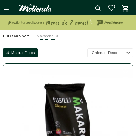

close
Filtrando por:
Makarona
Recomendados