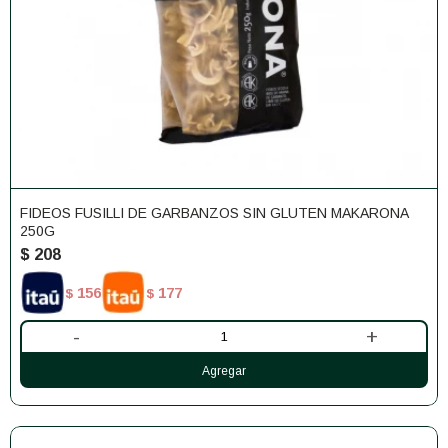
FIDEOS FUSILLI DE GARBANZOS SIN GLUTEN MAKARONA
250G
$
208
156
177
$
$
-
+