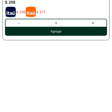
$
208
156
177
$
$
-
+