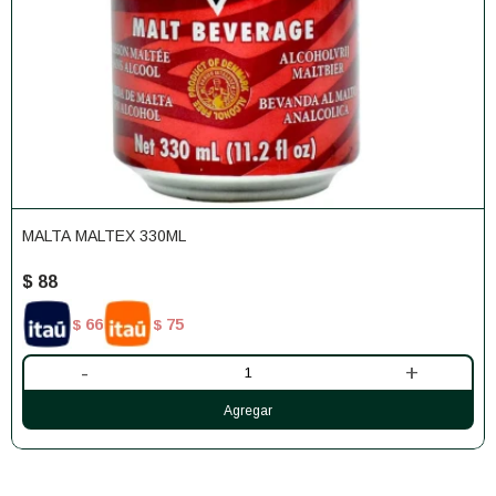
MALTA MALTEX 330ML
$
88
66
75
$
$
-
+