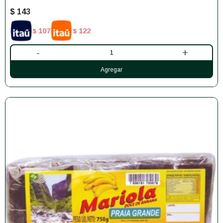
$
143
107
122
$
$
-
+