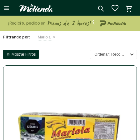

close
Filtrando por:
Mariola
Recomendados