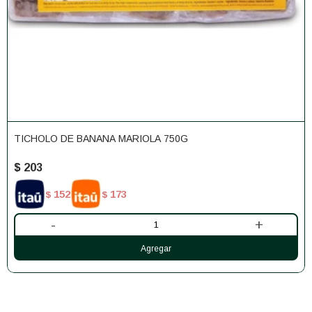
TICHOLO DE BANANA MARIOLA 750G
$
203
152
173
$
$
-
+