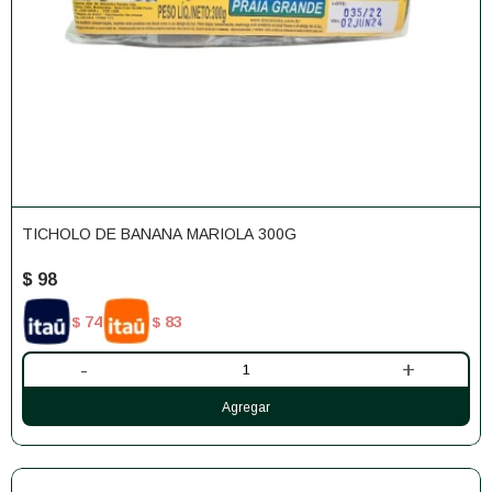
TICHOLO DE BANANA MARIOLA 300G
$
98
74
83
$
$
-
+