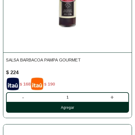
SALSA BARBACOA PAMPA GOURMET
$
224
168
190
$
$
-
+