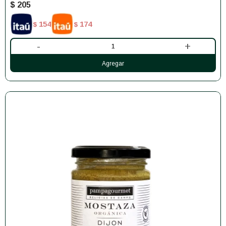
$
205
154
174
$
$
-
+