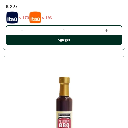
$
227
170
193
$
$
-
+