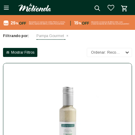

close
Filtrando por:
Pampa Gourmet
Recomendados