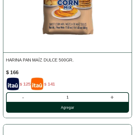
HARINA PAN MAÍZ DULCE 500GR.
$
166
125
141
$
$
-
+