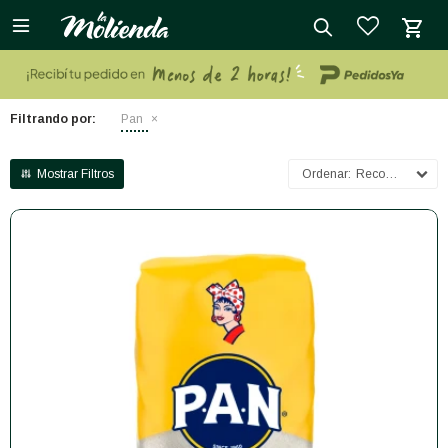

close
Filtrando por:
Pan
Recomendados