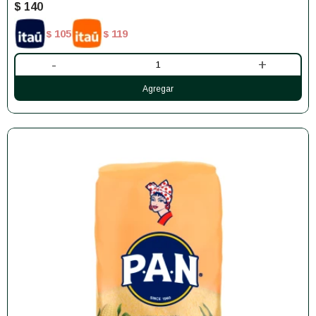
$
140
105
119
$
$
-
+