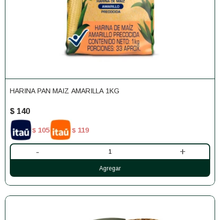
HARINA PAN MAIZ AMARILLA 1KG
$
140
105
119
$
$
-
+