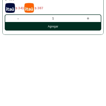
341
387
$
$
-
+