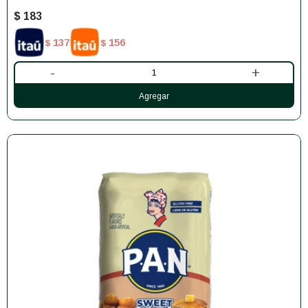
$
183
137
156
$
$
-
+