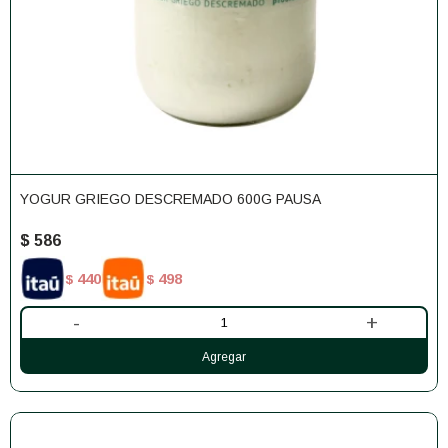
YOGUR GRIEGO DESCREMADO 600G PAUSA
$
586
440
498
$
$
-
+