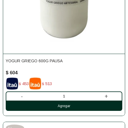
YOGUR GRIEGO 600G PAUSA
$
604
453
513
$
$
-
+