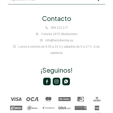
Contacto
099 132 177
Colonia 1870, Montevideo
info@lamolienda.uy
Lunes a viernes de 8:30 a 21 h y sábados de 9 a 17 h. ¡Con
cafetería!
¡Seguinos!


