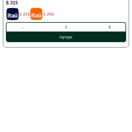
$
315
236
268
$
$
-
+