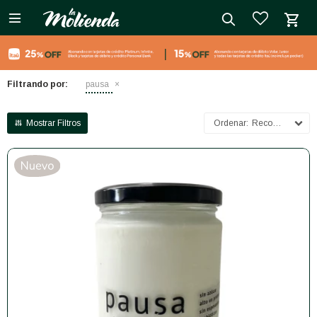

close
Filtrando por:
pausa
Recomendados