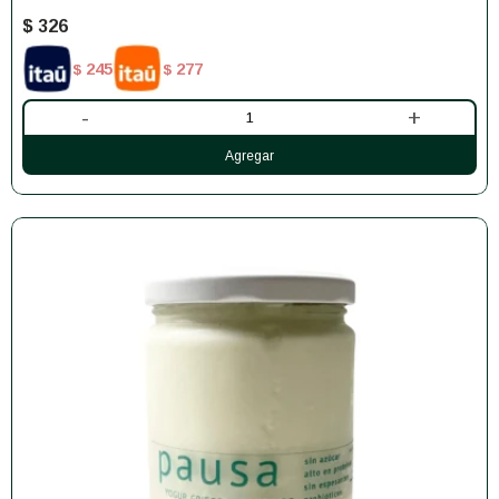
$
326
245
277
$
$
-
+