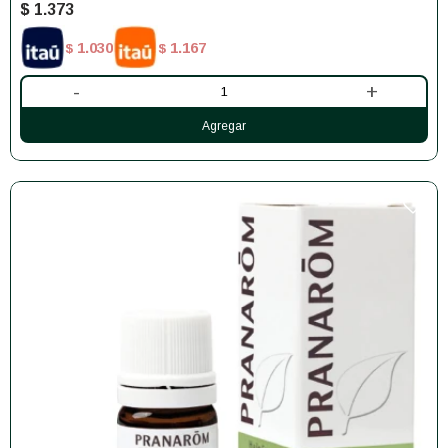
$
1.373
1.030
1.167
$
$
-
+