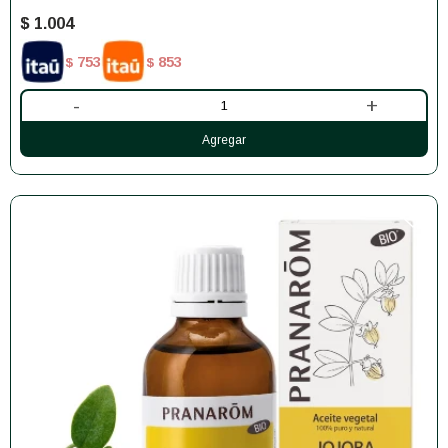
$
1.004
753
853
$
$
-
+