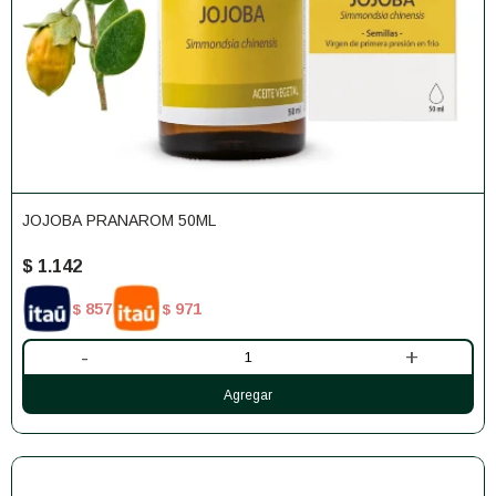
JOJOBA PRANAROM 50ML
$
1.142
857
971
$
$
-
+