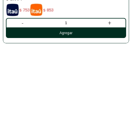
753
853
$
$
-
+