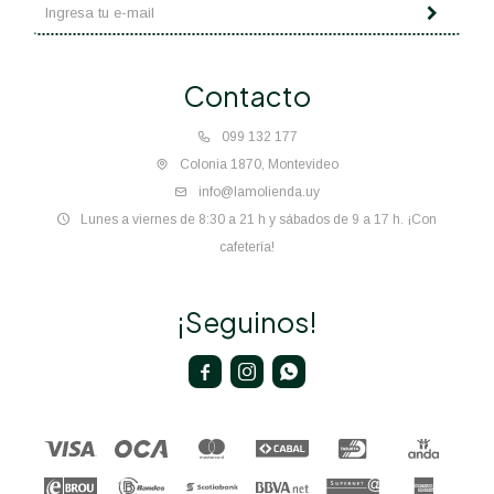
Contacto
099 132 177
Colonia 1870, Montevideo
info@lamolienda.uy
Lunes a viernes de 8:30 a 21 h y sábados de 9 a 17 h. ¡Con
cafetería!
¡Seguinos!


