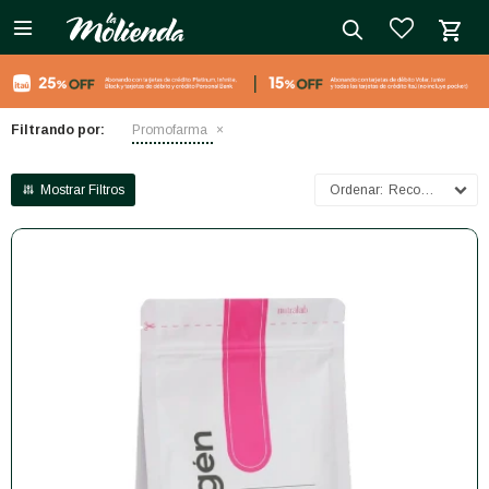

close
Filtrando por:
Promofarma
Recomendados