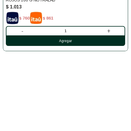
ROJOS 200 G NUTRALAB
$
1.013
760
861
$
$
-
+