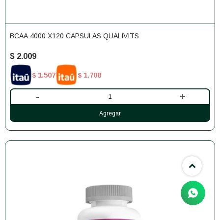
BCAA 4000 X120 CAPSULAS QUALIVITS
$
2.009
1.507
1.708
$
$
-
+