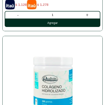
1.128
1.278
$
$
-
+