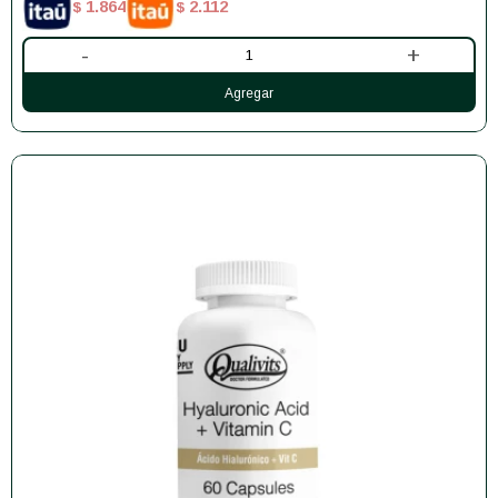
1.864
2.112
$
$
-
+