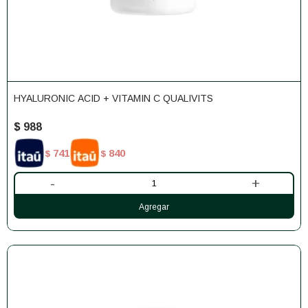
HYALURONIC ACID + VITAMIN C QUALIVITS
$
988
741
840
$
$
-
+