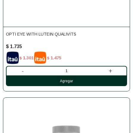
OPTI EYE WITH LUTEIN QUALIVITS
$
1.735
1.301
1.475
$
$
-
+