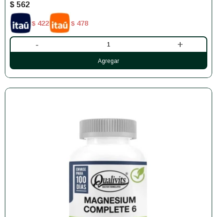
$
562
422
478
$
$
-
+