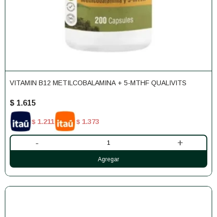
VITAMIN B12 METILCOBALAMINA + 5-MTHF QUALIVITS
$
1.615
1.211
1.373
$
$
-
+