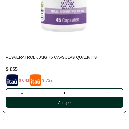
RESVERATROL 60MG 45 CAPSULAS QUALIVITS
$
855
641
727
$
$
-
+