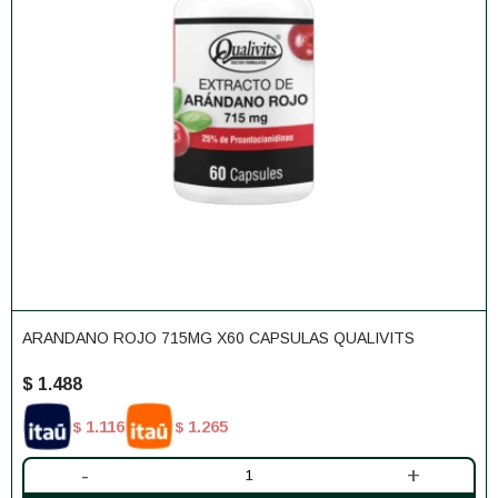
ARANDANO ROJO 715MG X60 CAPSULAS QUALIVITS
$
1.488
1.116
1.265
$
$
-
+