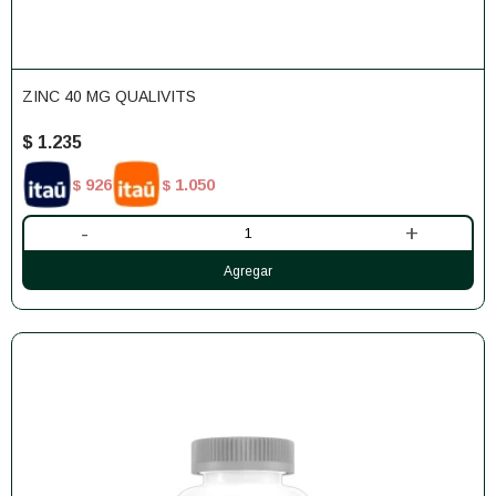
ZINC 40 MG QUALIVITS
$
1.235
926
1.050
$
$
-
+