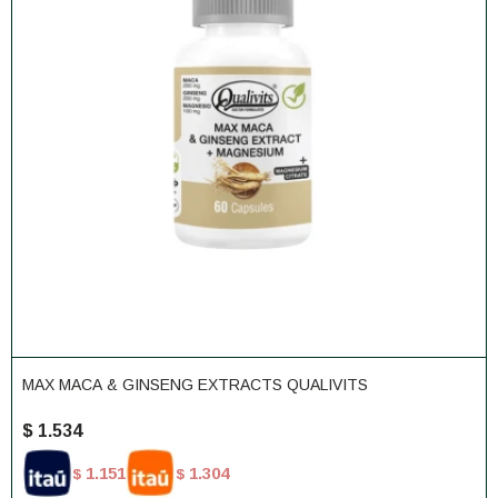
MAX MACA & GINSENG EXTRACTS QUALIVITS
$
1.534
1.151
1.304
$
$