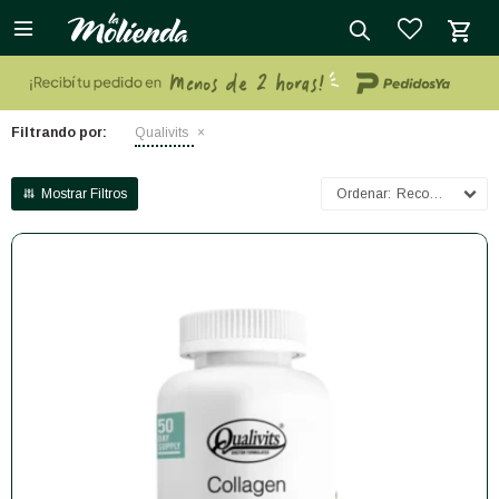

close
Filtrando por:
Qualivits
Recomendados