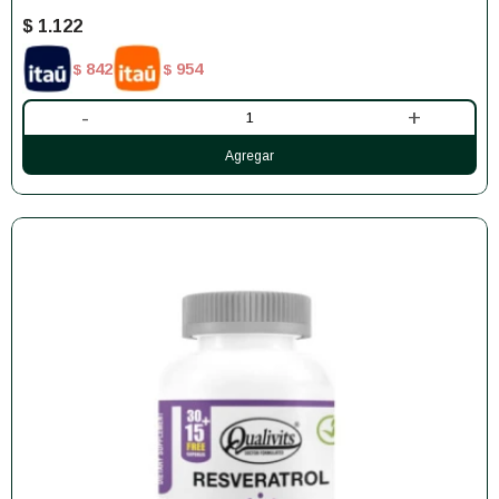
$
1.122
842
954
$
$
-
+