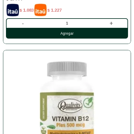
1.083
1.227
$
$
-
+