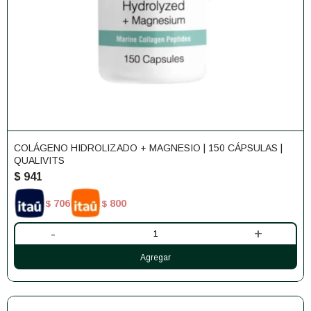
COLÁGENO HIDROLIZADO + MAGNESIO | 150 CÁPSULAS |
QUALIVITS
$
941
706
800
$
$
-
+